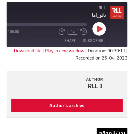
RLL
بانوراما
Play
0:11
/
00:00
1x
Fast
Rewind
Episode
Forward
10
SHARE
SUBSCRIBE
30
Seconds
seconds
Download file
|
Play in new window
|
Duration: 00:30:11
|
Recorded on 26-04-2023
SHARE
RSS FEED
LINK
AUTHOR
RLL 3
EMBED
Author's archive
بحث الموقع