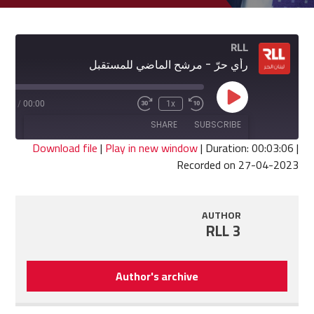
RLL
رأي حرّ - مرشح الماضي للمستقبل
Play
3:06
/
00:00
1x
Fast
Rewind
Episode
Forward
10
SHARE
SUBSCRIBE
30
Seconds
seconds
Download file
|
Play in new window
|
Duration: 00:03:06
|
Recorded on 27-04-2023
SHARE
RSS FEED
LINK
AUTHOR
RLL 3
EMBED
Author's archive