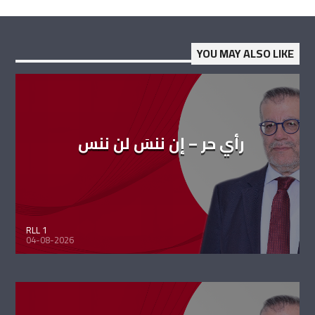
YOU MAY ALSO LIKE
رأي حر – إن ننسَ لن ننس
RLL 1
04-08-2026