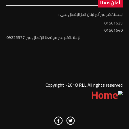
أعلن معنا
لإعلاناتكم عبر أثير لبنان الحرّ الإتصال على :
01561639
01561640
لإعلاناتكم عبر موقعنا الإتصال عبر: 09225577
Copyright -2018 RLL All rights reserved