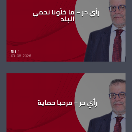
رأي حر – ما خلّونا نحمي
البلد
RLL 1
03-08-2026
رأي حر – مرحبا حماية