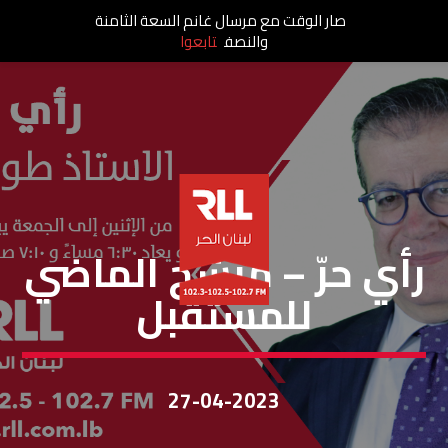
صار الوقت مع مرسال غانم السعة الثامنة
والنصف
تابعوا
رأي حر
رأي حرّ – مرشح الماضي
للمستقبل
27-04-2023