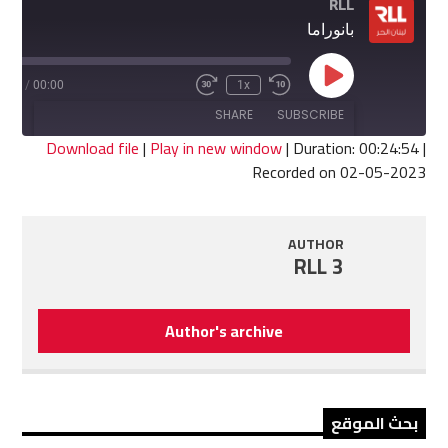
RLL
بانوراما
Play
4:54
/
00:00
1x
Fast
Rewind
Episode
Forward
10
SHARE
SUBSCRIBE
30
Seconds
seconds
Download file
|
Play in new window
|
Duration: 00:24:54
|
Recorded on 02-05-2023
SHARE
RSS FEED
LINK
AUTHOR
RLL 3
EMBED
Author's archive
بحث الموقع