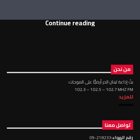
Continue reading
من نحن
بثّ إذاعة لبنان الحر أرضيًّا على الموجات:
102.3 – 102.5 – 102.7 MHZ FM
للمزيد
تواصل معنا
رقم الهواء
:218233-09