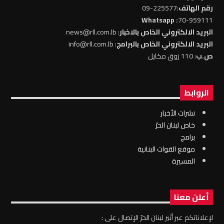
رقم الهاتف
:225577-09
: Whatsapp
70-959111
البريد الالكتروني الخاص بالاخبار
: news@rll.com.lb
البريد الالكتروني الخاص بالبرامج
: info@rll.com.lb
ص.ب
: 110 زوق مكايل
الروابط
نشرات الأخبار
خاص لبنان الحرّ
برامج
موقع القوات البنانية
المسيرة
أعلن معنا
لإعلاناتكم عبر أثير لبنان الحرّ الإتصال على :