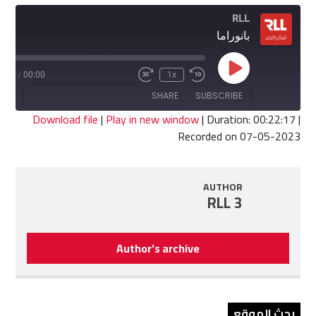
RLL
بانوراما
Play
2:17
/
00:00
1x
Fast
Rewind
Episode
Forward
10
SHARE
SUBSCRIBE
30
Seconds
seconds
Download file
|
Play in new window
|
Duration: 00:22:17
|
Recorded on 07-05-2023
SHARE
RSS FEED
LINK
AUTHOR
RLL 3
EMBED
Author's archive
بحث الموقع