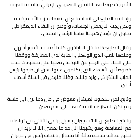
الأمور خصوصاً بعد الاتفاق السعودي الإيراني والقمة العربية .
وإذ لفت الصايغ الى انه لا مانع ان يتسمك حزب الله بمرشحه
ولكن يجب الا يعطل الجلسات، وأوضح ان اللقاء الديمقراطي
يحاول ان يؤمن هبوطاً سلساً للرئيس المقبل .
وقال الصايغ: كلما قل الطباخون كلما أصبحت الأمور أسهل
وعندها نلعب الدور الوسطي. الطابة لدى المعارضة ووقفنا
على الحياد على الرغم من التواصل معها على مستويات عدة
خصوصاً ان الأسماء التي يتكلمون عليها سبق ان طرحها رئيس
الحزب الاشتراكي وليد جنبلاط وقلنا فليكن في السلة أسماء
أخرى.
وتابع: نحن سنصوت لميشال معوض في حال دعا بري الى جلسة
ولم تكن المعارضة اتفقت بعد على اسم معين .
واعتبر الصايغ ان النائب جبران باسيل يراعي الثنائي في تواصله
مع المعارضة وهو يشبهنا الى حد ما بمعنى اننا لا نريد ان
نخلق عدائية جديدة قائلاً: أنا متفائل بانتخاب رئيس في حزيران