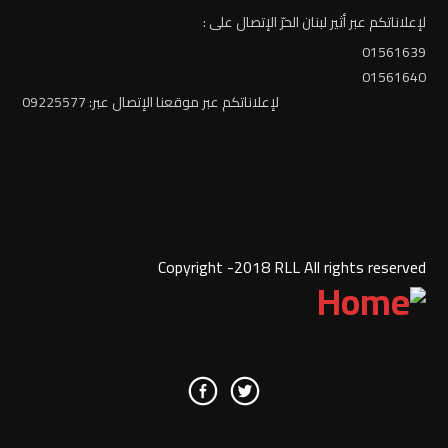
لإعلاناتكم عبر أثير لبنان الحرّ الإتصال على :
01561639
01561640
لإعلاناتكم عبر موقعنا الإتصال عبر: 09225577
Copyright -2018 RLL All rights reserved