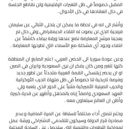
المقبل خصوصاً في ظل التغيرات الإقليمية ولن نقاطع الجلسة
في حال انعقادها في كل الأحوال .
وأشار الى انه في لحظة ما يمكن ان يتخلى الثنائي عن سليمان
فرنجية الذي لن يصوت له اللقاء الديمقراطي وفي حال لم
يعجبنا مرشح المعارضة نضع عندها ورقة بيضاء كاشفاً عن
انتفاء وجود أي مشكلة مع الأسماء التي تطرحها المعارضة .
وعن عودة سوريا الى الحضن العربي، اعتبر الصايغ ان المنطقة
كلها تتغير ومن كان يفكر ان نرى السعودية وايران في الصين
او ان يحضر زيلنسكي القمة العربية متحدثاً عن تطور جديد
وفرصة تاريخية لنا خصوصاً في ظل ملهاة الحرب الأوكرانية
والحرب الصينية الأميركية مثنياً على الدور الذي يلعبه ولي
العهد السعودي واصفاً إياه بالمذهل وأظهر عن قدرة كبيرة
وأظن ان العالم سيتعاون معه .
وختم نتمنى أداء مختلفاً للسلطة عن المرة الماضية وعدم
مصادرة قرار الدولة وسيكون للتقدمي الاشتراكي ورشة عمل
لمواكبة التطورات والتنمية التي ستحصل على الساحة المحلية