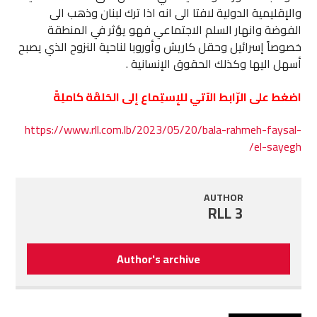
والإقليمية الدولية لافتا الى انه اذا ترك لبنان وذهب الى
الفوضة وانهار السلم الاجتماعي فهو يؤثر في المنطقة
خصوصاً إسرائيل وحقل كاريش وأوروبا لناحية النزوح الذي يصبح
أسهل اليها وكذلك الحقوق الإنسانية .
اضغط على الرّابط الآتي للإِستِماع إلى الحَلقَة كاملِةً
https://www.rll.com.lb/2023/05/20/bala-rahmeh-faysal-
el-sayegh/
AUTHOR
RLL 3
Author's archive