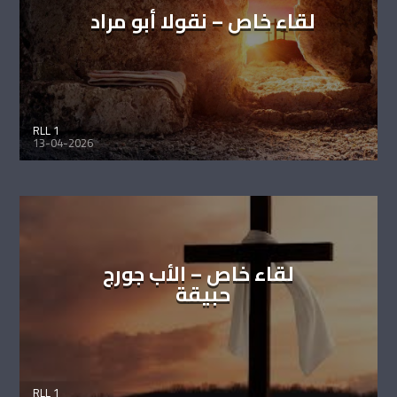
لقاء خاص – نقولا أبو مراد
RLL 1
13-04-2026
لقاء خاص – الأب جورج
حبيقة
RLL 1