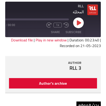
RLL
المحليّة
Play
3:40
/
00:00
1x
Fast
Rewind
Episode
Forward
10
SHARE
SUBSCRIBE
30
Seconds
seconds
Download file
|
Play in new window
|
Duration: 00:23:40
|
Recorded on 21-05-2023
SHARE
RSS FEED
LINK
AUTHOR
RLL 3
EMBED
Author's archive
بحث الموقع