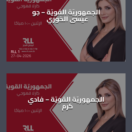
الجمهوريّة القويّة – جو
عيسى الخوري
RLL 1
27-04-2026
الجمهوريّة القويّة – فادي
كرم