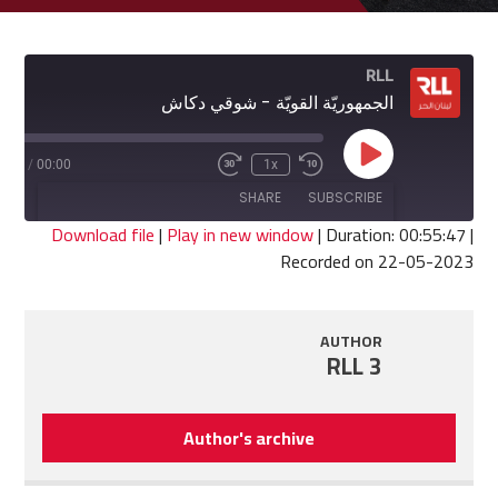
RLL
الجمهوريّة القويّة - شوقي دكاش
Play
5:47
/
00:00
1x
Fast
Rewind
Episode
Forward
10
SHARE
SUBSCRIBE
30
Seconds
seconds
Download file
|
Play in new window
|
Duration: 00:55:47
|
Recorded on 22-05-2023
SHARE
RSS FEED
LINK
AUTHOR
RLL 3
EMBED
Author's archive