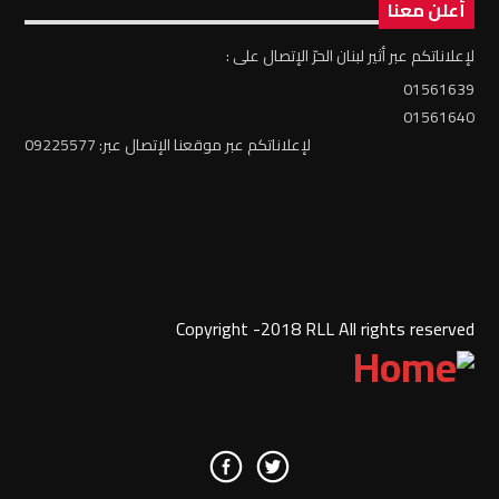
أعلن معنا
لإعلاناتكم عبر أثير لبنان الحرّ الإتصال على :
01561639
01561640
لإعلاناتكم عبر موقعنا الإتصال عبر: 09225577
Copyright -2018 RLL All rights reserved