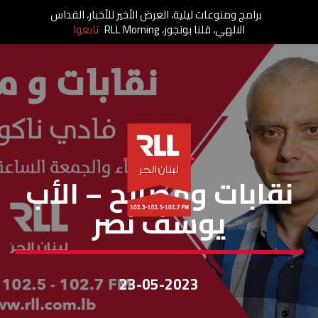
برامج ومنوعات ليلية، العرض الأخير للأخبار، القداس
الالهي، قلنا بونجور، RLL Morning
تابعوا
نقابات ومصالح
نقابات ومصالح – الأب
يوسف نصر
23-05-2023