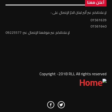
أعلن معنا
لإعلاناتكم عبر أثير لبنان الحرّ الإتصال على :
01561639
01561640
لإعلاناتكم عبر موقعنا الإتصال عبر: 09225577
Copyright -2018 RLL All rights reserved