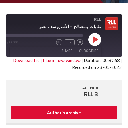
RLL
نقابات ومصالح - الأب يوسف نصر
Play
7:48
/
00:00
1x
Fast
Rewind
Episode
Forward
10
SHARE
SUBSCRIBE
30
Seconds
seconds
Download file
|
Play in new window
|
Duration: 00:37:48
|
Recorded on 23-05-2023
SHARE
RSS FEED
LINK
AUTHOR
RLL 3
EMBED
Author's archive