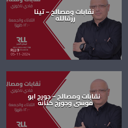
نقابات ومصالح – تينا
رزقالله
RLL 3
05-11-2024
نقابات ومصالح – جورج ابو
موسى وجورج كتانه