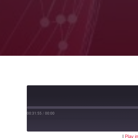
00:31:55
/
00:00
|
Play 