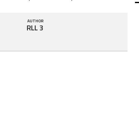
SHARE
RSS FEED
AUTHOR
LINK
RLL 3
EMBED