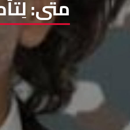
متى: لِتأ