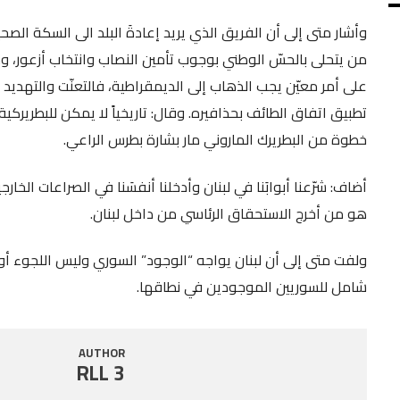
وأشار متى إلى أن الفريق الذي يريد إعادةَ البلد الى السكة الصح
من يتحلى بالحسّ الوطني بوجوب تأمين النصاب وانتخاب أزعور، ومع
على أمر معيّن يجب الذهاب إلى الديمقراطية، فالتعنّت والتهديد دمّ
تطبيق اتفاق الطائف بحذافيره. وقال: تاريخياً لا يمكن للبطريركية ا
خطوة من البطريرك الماروني مار بشارة بطرس الراعي.
أضاف: شرّعنا أبوابَنا في لبنان وأدخلنا أنفسَنا في الصراعات الخ
هو من أخرج الاستحقاق الرئاسي من داخل لبنان.
ولفت متى إلى أن لبنان يواجه “الوجود” السوري وليس اللجوء أو ال
شامل للسوريين الموجودين في نطاقها.
AUTHOR
RLL 3