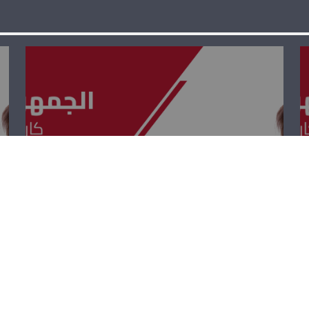
الجمهوريّة القويّة
– جو عيسى
الخوري