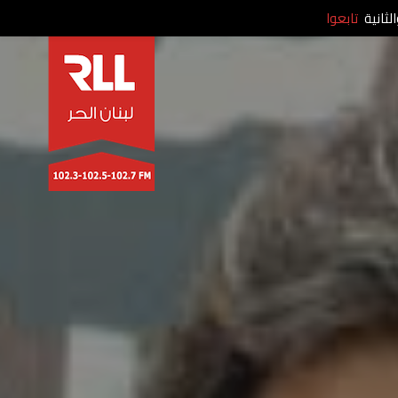
لثانية
تابعوا