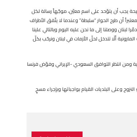
يحة يجب أن يتوّحد على اسم معيّن، موجّهاً رسالة لكل
تبراً أن طرح الحوار “سلبطة” وعندما لا يتّفق الأطراف
را لبنان ووصلنا إلى ما نحن عليه اليوم وبالتالي علينا
لمارونية ألّا تتدخل لحلّ الأزمات في لبنان ونرحّب بكلّ
ارجية ومن انتظر التوافق السعودي -الإيراني وفوّض فرنسا
نزوح وعلى البلديات القيام بواجباتها وبإجراء مسحٍ