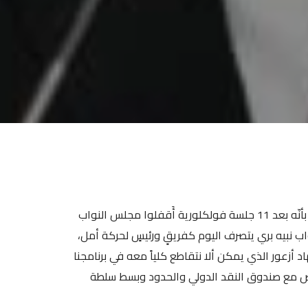
ذكّر عضو تكتل الجمهورية القوية النائب نزيه متى عبر لبنان الحرّ بأنّه بعد 11 جلسة فولكلورية أَقفلوا مجلس النواب
ب نبيه بري يتصرف اليوم كفريقٍ ورئيسٍ لحركة أمل،
أزعور الذي يمكن ألا نتقاطع كلياً معه في برنامجنا
اوض مع صندوق النقد الدولي والحدود وبسط سلطة