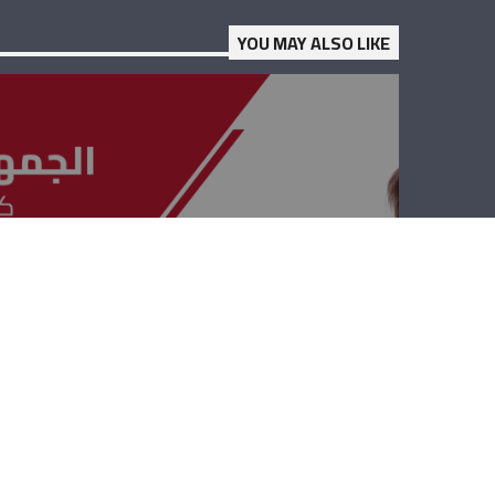
YOU MAY ALSO LIKE
الجمهوريّة القويّة
– فادي كرم