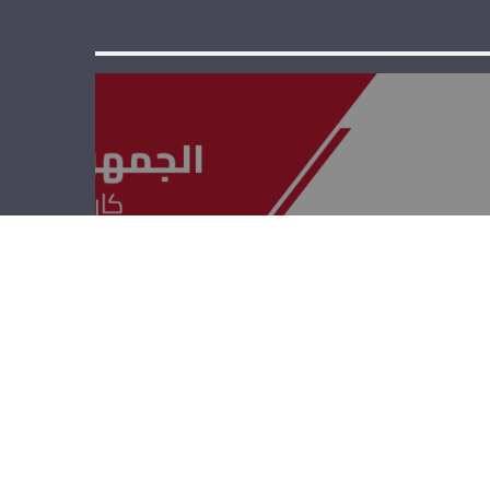
الجمهوريّة القويّة
– ريشار قيومجيان