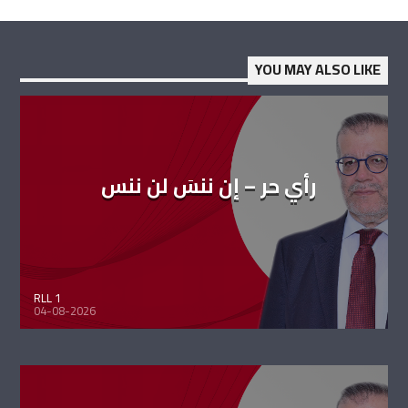
YOU MAY ALSO LIKE
رأي حر – إن ننسَ لن ننس
RLL 1
04-08-2026