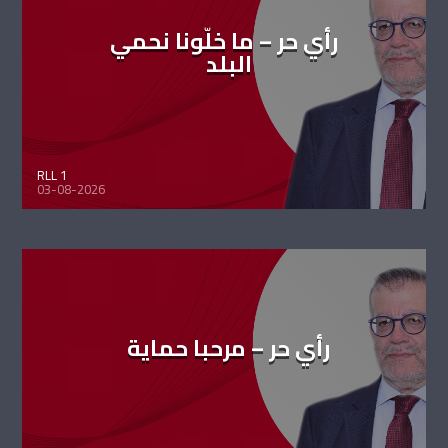
رأي حر – ما خلّونا نحمي
البلد
RLL 1
03-08-2026
رأي حر – مرحبا حماية