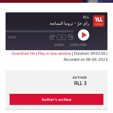
RLL
رأي حرّ - تروما الممانعة
Play
2:56
/
00:00
1x
Fast
Rewind
Episode
Forward
10
SHARE
SUBSCRIBE
30
Seconds
seconds
Download file
|
Play in new window
|
Duration: 00:02:56
|
Recorded on 08-06-2023
SHARE
RSS FEED
LINK
AUTHOR
RLL 3
EMBED
Author's archive