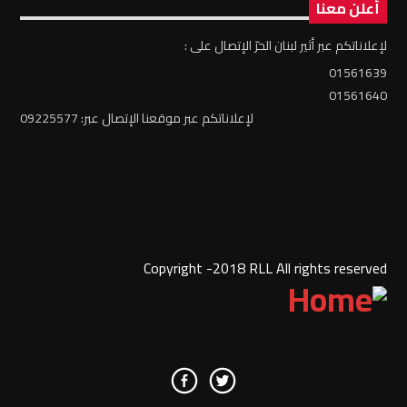
أعلن معنا
لإعلاناتكم عبر أثير لبنان الحرّ الإتصال على :
01561639
01561640
لإعلاناتكم عبر موقعنا الإتصال عبر: 09225577
Copyright -2018 RLL All rights reserved