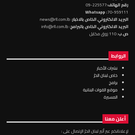
رقم الهاتف
:225577-09
: Whatsapp
70-959111
البريد الالكتروني الخاص بالاخبار
: news@rll.com.lb
البريد الالكتروني الخاص بالبرامج
: info@rll.com.lb
ص.ب
: 110 زوق مكايل
الروابط
نشرات الأخبار
خاص لبنان الحرّ
برامج
موقع القوات البنانية
المسيرة
أعلن معنا
لإعلاناتكم عبر أثير لبنان الحرّ الإتصال على :