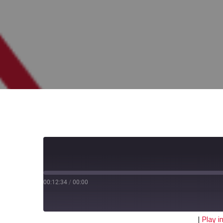
00:12:34
/
00:00
|
Play 