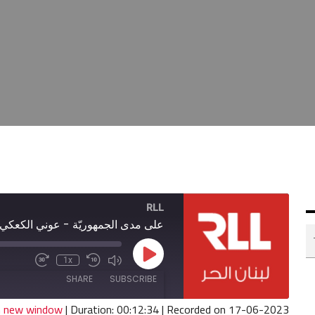
RLL
على مدى الجمهوريّة - عوني الكعكي
Play
1x
Fast
Mute/Unmute
Rewind
Episode
Forward
Episode
10
SHARE
SUBSCRIBE
30
Seconds
seconds
in new window
|
Duration: 00:12:34
|
Recorded on 17-06-2023