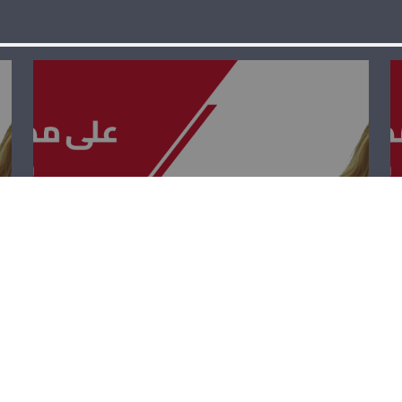
على مدى
الجمهوريّة – يعرب
صخر