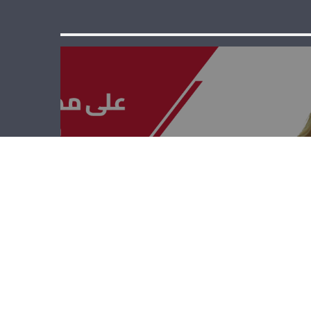
على مدى
الجمهوريّة –
هشام حمدان