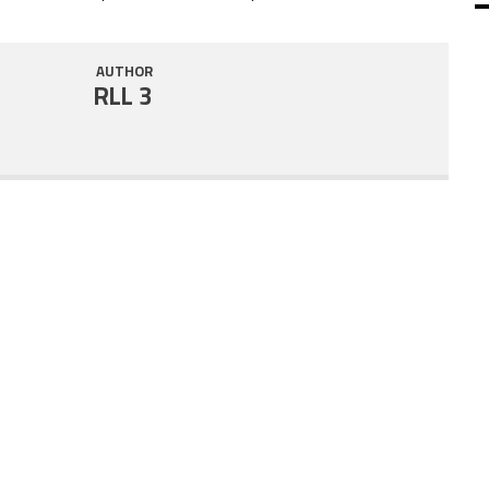
SHARE
RSS FEED
AUTHOR
LINK
RLL 3
EMBED