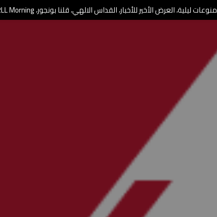
وعات ليلية، العرض الأخير للأخبار، القداس الالهي، قلنا بونجور، RLL Morning