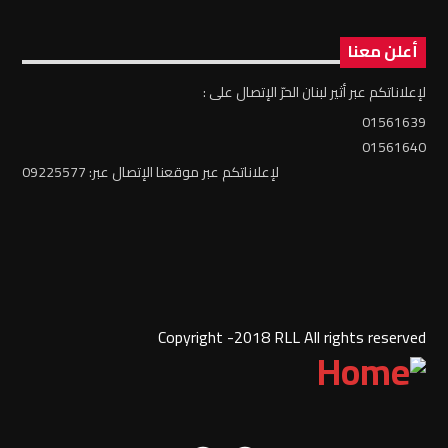
أعلن معنا
لإعلاناتكم عبر أثير لبنان الحرّ الإتصال على :
01561639
01561640
لإعلاناتكم عبر موقعنا الإتصال عبر: 09225577
Copyright -2018 RLL All rights reserved