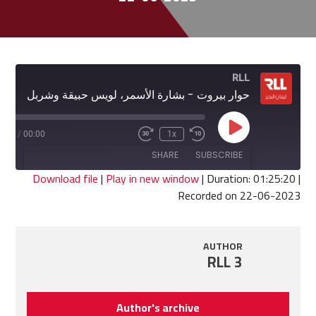
RLL
حوار بيروت - بشارة الأسمر، لويس حبيقة وشربل عون عون
Play
5:20
/
00:00
1x
Fast
Rewind
Episode
Forward
10
SHARE
SUBSCRIBE
30
Seconds
seconds
Download file
|
Play in new window
|
Duration: 01:25:20
|
Recorded on 22-06-2023
SHARE
RSS FEED
LINK
AUTHOR
RLL 3
EMBED
Author's archive