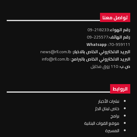
تواصل معنا
رقم الهواء
:218233-09
رقم الهاتف
:225577-09
: Whatsapp
70-959111
البريد الالكتروني الخاص بالاخبار
: news@rll.com.lb
البريد الالكتروني الخاص بالبرامج
: info@rll.com.lb
ص.ب
: 110 زوق مكايل
الروابط
نشرات الأخبار
خاص لبنان الحرّ
برامج
موقع القوات البنانية
المسيرة