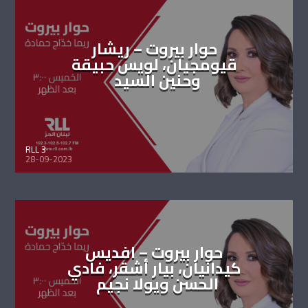
حوار بيروت – ريشار
قيومجيان، لويس حبيقة
وحنين السيد
RLL 3
28-09-2023
حوار بيروت – افديس
كيدانيان، بيار أشقر، فادي
الحسن ويولا نجيم