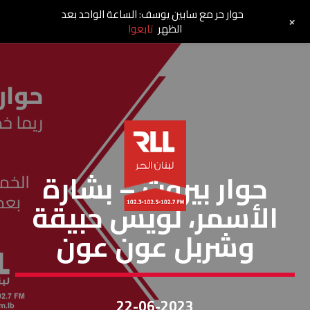
حوار حر مع سابين يوسف: الساعة الواحد بعد
+
الظهر
تابعوا
حوار بيروت
حوار بيروت – بشارة
الأسمر، لويس حبيقة
وشربل عون عون
22-06-2023