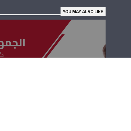
YOU MAY ALSO LIKE
الجمهوريّة القويّة
– فادي كرم