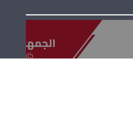
الجمهوريّة القويّة
– ريشار قيومجيان