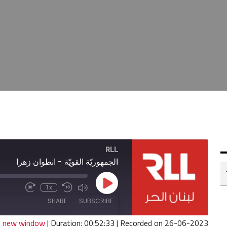
RLL
الجمهوريّة القويّة - انطوان زهرا
Play
1x
Fast
Mute/Unmute
Rewind
Episode
Forward
Episode
10
SHARE
SUBSCRIBE
30
Seconds
seconds
in new window
|
Duration: 00:52:33
|
Recorded on 26-06-2023