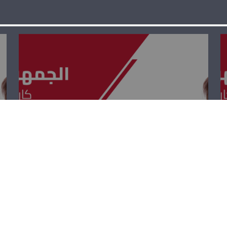
الجمهوريّة القويّة
– جو عيسى
الخوري