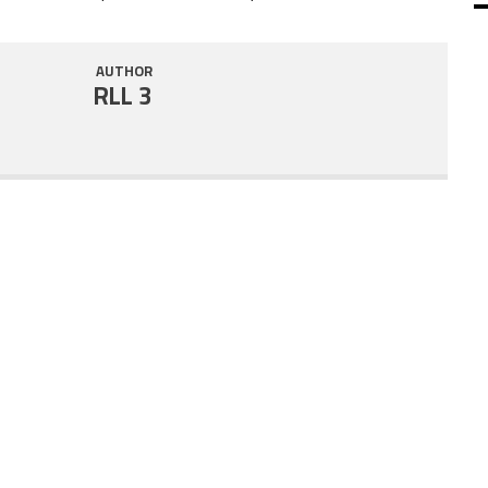
SHARE
RSS FEED
AUTHOR
LINK
RLL 3
EMBED