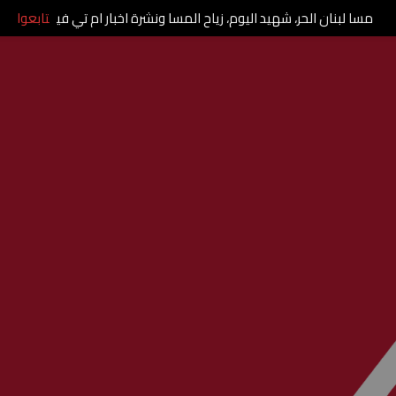
مسا لبنان الحر، شهيد اليوم، زياح المسا ونشرة اخبار ام تي في
تابعوا