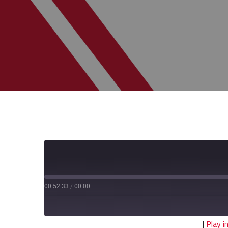
00:52:33
/
00:00
|
Play 