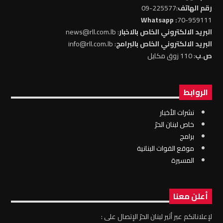
رقم الهاتف
:225577-09
: Whatsapp
70-959111
البريد الالكتروني الخاص بالاخبار
: news@rll.com.lb
البريد الالكتروني الخاص بالبرامج
: info@rll.com.lb
ص.ب
: 110 زوق مكايل
الروابط
نشرات الأخبار
خاص لبنان الحرّ
برامج
موقع القوات البنانية
المسيرة
أعلن معنا
لإعلاناتكم عبر أثير لبنان الحرّ الإتصال على :