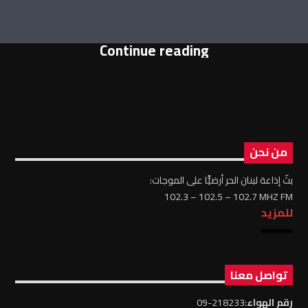
Continue reading
من نحن
بثّ إذاعة لبنان الحر أرضيًّا على الموجات:
102.3 – 102.5 – 102.7 MHZ FM
للمزيد
تواصل معنا
رقم الهواء
:218233-09