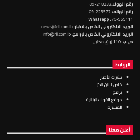
رقم الهواء
:218233-09
رقم الهاتف
:225577-09
: Whatsapp
70-959111
البريد الالكتروني الخاص بالاخبار
: news@rll.com.lb
البريد الالكتروني الخاص بالبرامج
: info@rll.com.lb
ص.ب
: 110 زوق مكايل
الروابط
نشرات الأخبار
خاص لبنان الحرّ
برامج
موقع القوات البنانية
المسيرة
أعلن معنا