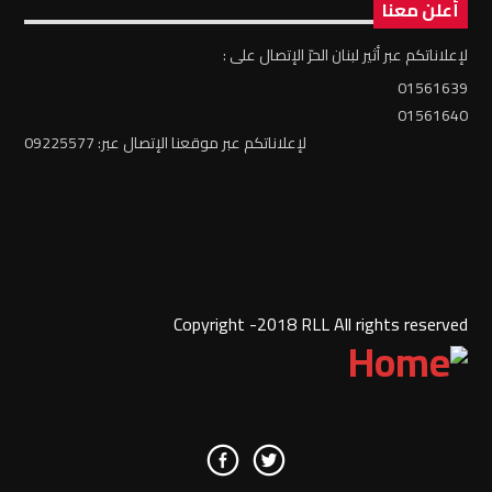
أعلن معنا
لإعلاناتكم عبر أثير لبنان الحرّ الإتصال على :
01561639
01561640
لإعلاناتكم عبر موقعنا الإتصال عبر: 09225577
Copyright -2018 RLL All rights reserved