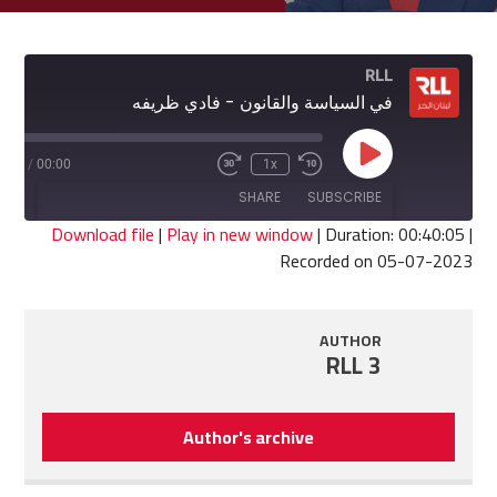
RLL
في السياسة والقانون - فادي ظريفه
Play
0:05
/
00:00
1x
Fast
Rewind
Episode
Forward
10
SHARE
SUBSCRIBE
30
Seconds
seconds
Download file
|
Play in new window
|
Duration: 00:40:05
|
Recorded on 05-07-2023
SHARE
RSS FEED
LINK
AUTHOR
RLL 3
EMBED
Author's archive