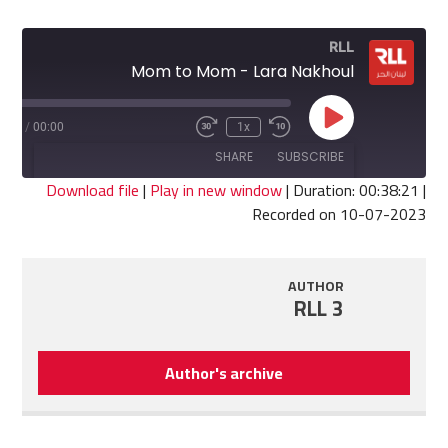
RLL
Mom to Mom - Lara Nakhoul
Play
8:21
/
00:00
1x
Fast
Rewind
Episode
Forward
10
SHARE
SUBSCRIBE
30
Seconds
seconds
Download file
|
Play in new window
|
Duration: 00:38:21
|
Recorded on 10-07-2023
SHARE
RSS FEED
LINK
AUTHOR
RLL 3
EMBED
Author's archive