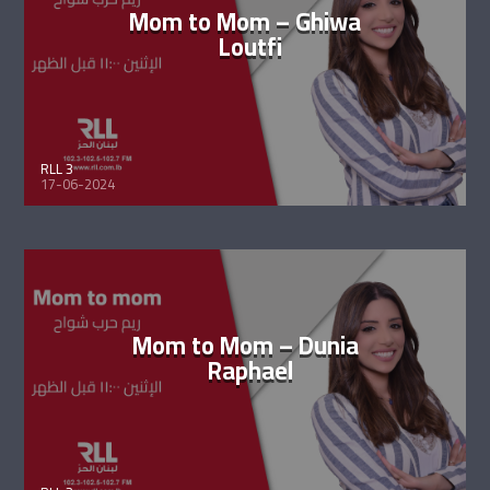
Mom to Mom – Ghiwa
Loutfi
RLL 3
17-06-2024
Mom to Mom – Dunia
Raphael