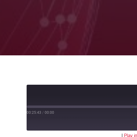
00:25:43
/
00:00
|
Play 