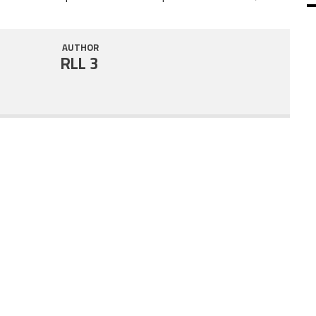
SHARE
RSS FEED
AUTHOR
LINK
RLL 3
EMBED