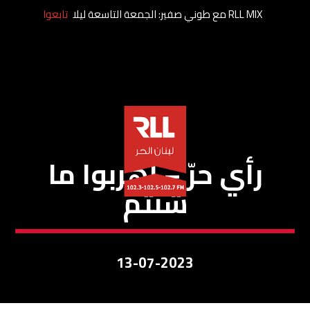
RLL MIX مع طوني صفير: الجمعة التاسعة ليلا
تابعوا
رأي حر
رأي حرّ – اهربوا ما
شئتم
13-07-2023