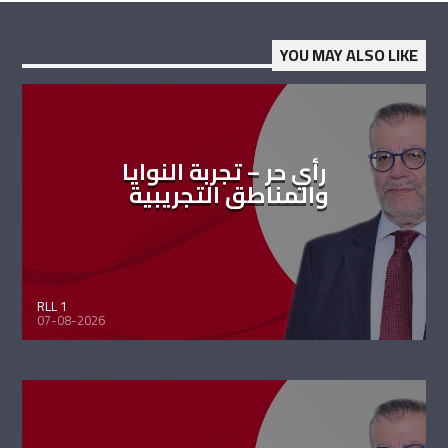
YOU MAY ALSO LIKE
رأي حر – تجربة النوايا
والمناطق التجريبية
RLL 1
07-08-2026