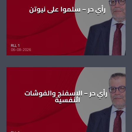
رأي حر – سلموا على نيوتن
RLL 1
06-08-2026
رأي حر – الإسفنج والفوشات
النفسية