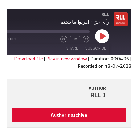
RLL
رأي حرّ - اهربوا ما شئتم
Play
4:06
/
00:00
1x
Fast
Rewind
Episode
Forward
10
SHARE
SUBSCRIBE
30
Seconds
seconds
Download file
|
Play in new window
|
Duration: 00:04:06
|
Recorded on 13-07-2023
SHARE
RSS FEED
LINK
AUTHOR
RLL 3
EMBED
Author's archive