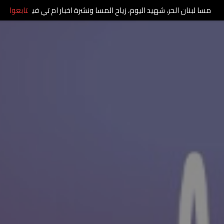
مسا لبنان الحر، شهيد اليوم، زياح المسا ونشرة اخبار ام تي في
تابعوا