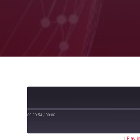
00:30:54
/
00:00
|
Play 