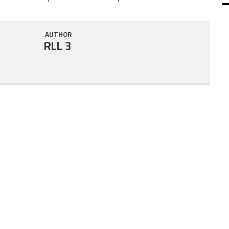
SHARE
RSS FEED
AUTHOR
LINK
RLL 3
EMBED