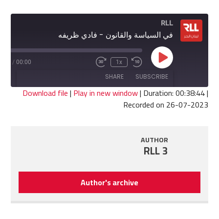
RLL
في السياسة والقانون - فادي ظريفه
Play
8:44
/
00:00
1x
Fast
Rewind
Episode
Forward
10
SHARE
SUBSCRIBE
30
Seconds
seconds
Download file
|
Play in new window
|
Duration: 00:38:44
|
Recorded on 26-07-2023
SHARE
RSS FEED
LINK
AUTHOR
RLL 3
EMBED
Author's archive