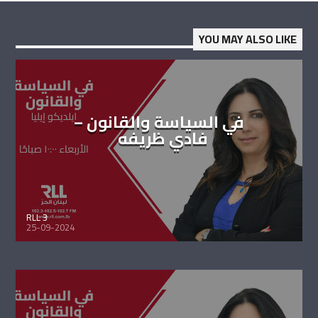
YOU MAY ALSO LIKE
في السياسة والقانون –
فادي ظريفه
RLL 3
25-09-2024