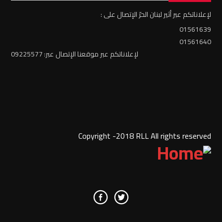
لإعلاناتكم عبر أثير لبنان الحرّ الإتصال على :
01561639
01561640
لإعلاناتكم عبر موقعنا الإتصال عبر: 09225577
Copyright -2018 RLL All rights reserved