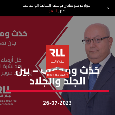
حوار حر مع سابين يوسف: الساعة الواحد بعد
+
الظهر
تابعوا
حَدَثٌ ومَوقِف
حَدَث ومَوقِف – بين
الجلد والجلاد
26-07-2023