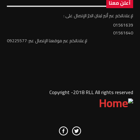
أعلن معنا
لإعلاناتكم عبر أثير لبنان الحرّ الإتصال على :
01561639
01561640
لإعلاناتكم عبر موقعنا الإتصال عبر: 09225577
Copyright -2018 RLL All rights reserved