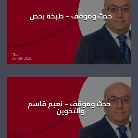
حدث وموقف – طبخة بحص
RLL 1
06-08-2026
حدث وموقف – نعبم قاسم
والتخوين