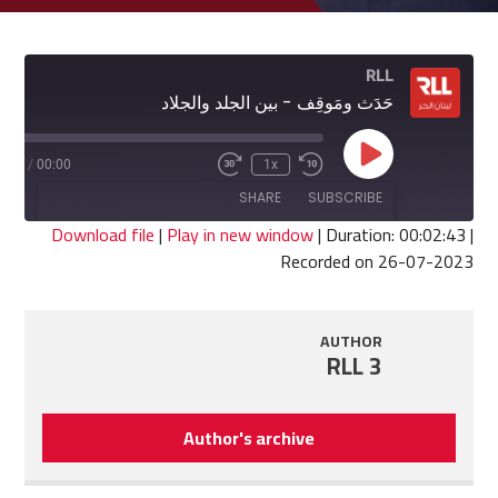
RLL
حَدَث ومَوقِف - بين الجلد والجلاد
Play
2:43
/
00:00
1x
Fast
Rewind
Episode
Forward
10
SHARE
SUBSCRIBE
30
Seconds
seconds
Download file
|
Play in new window
|
Duration: 00:02:43
|
Recorded on 26-07-2023
SHARE
RSS FEED
LINK
AUTHOR
RLL 3
EMBED
Author's archive