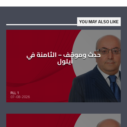
YOU MAY ALSO LIKE
حدث وموقف – الثامنة في
أيلول
RLL 1
07-08-2026