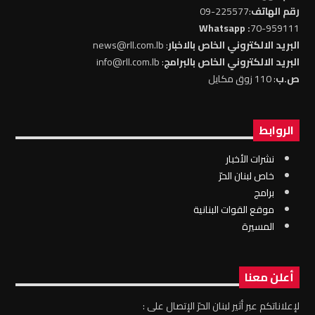
رقم الهاتف
:225577-09
: Whatsapp
70-959111
البريد الالكتروني الخاص بالاخبار
: news@rll.com.lb
البريد الالكتروني الخاص بالبرامج
: info@rll.com.lb
ص.ب
: 110 زوق مكايل
الروابط
نشرات الأخبار
خاص لبنان الحرّ
برامج
موقع القوات البنانية
المسيرة
أعلن معنا
لإعلاناتكم عبر أثير لبنان الحرّ الإتصال على :