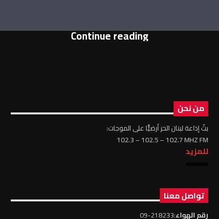
Continue reading
من نحن
بثّ إذاعة لبنان الحر أرضيًّا على الموجات:
102.3 – 102.5 – 102.7 MHZ FM
للمزيد
تواصل معنا
رقم الهواء
:218233-09