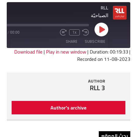
RLL
الصباحيّة
Play
9:33
/
00:00
1x
Fast
Rewind
Episode
Forward
10
SHARE
SUBSCRIBE
30
Seconds
seconds
Download file
|
Play in new window
|
Duration: 00:19:33
|
Recorded on 11-08-2023
SHARE
RSS FEED
LINK
AUTHOR
RLL 3
EMBED
Author's archive
بحث الموقع