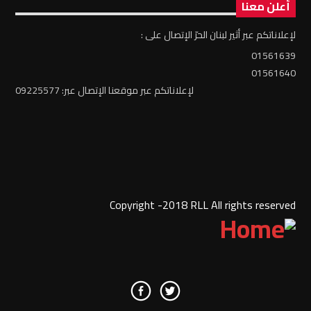
أعلن معنا
لإعلاناتكم عبر أثير لبنان الحرّ الإتصال على :
01561639
01561640
لإعلاناتكم عبر موقعنا الإتصال عبر: 09225577
Copyright -2018 RLL All rights reserved