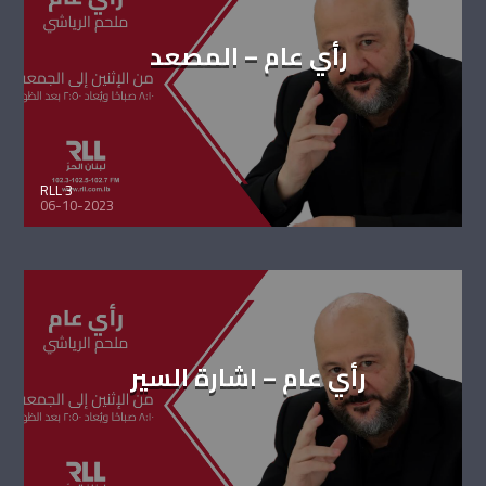
رأي عام – المصعد
RLL 3
06-10-2023
رأي عام – اشارة السير