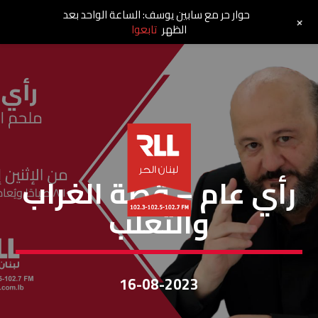
حوار حر مع سابين يوسف: الساعة الواحد بعد
+
الظهر
تابعوا
رأي عام
رأي عام – قصة الغراب
والثعلب
16-08-2023