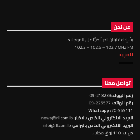
من نحن
بثّ إذاعة لبنان الحر أرضيًّا على الموجات:
102.3 – 102.5 – 102.7 MHZ FM
للمزيد
تواصل معنا
رقم الهواء
:218233-09
رقم الهاتف
:225577-09
: Whatsapp
70-959111
البريد الالكتروني الخاص بالاخبار
: news@rll.com.lb
البريد الالكتروني الخاص بالبرامج
: info@rll.com.lb
ص.ب
: 110 زوق مكايل