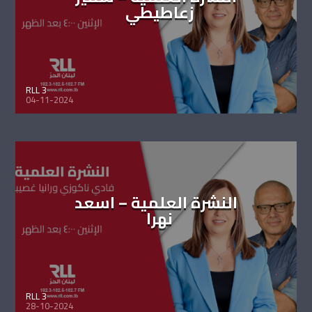
زعاطيطي
RLL 3
04-11-2024
النشرة العلمية – اسعد
نهرا
RLL 3
28-10-2024