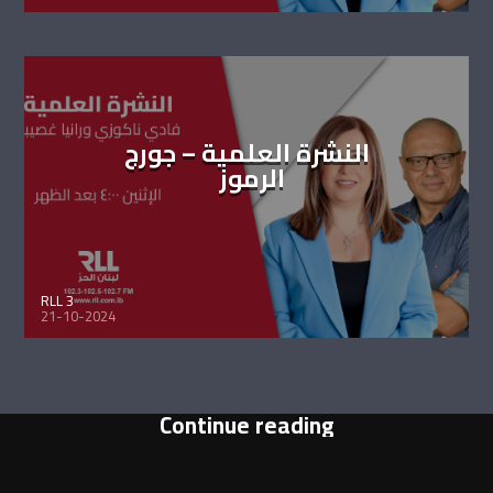
النشرة العلمية – جورج
الرموز
RLL 3
21-10-2024
Continue reading