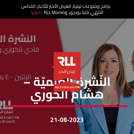
برامج ومنوعات ليلية، العرض الأخير للأخبار، القداس
الالهي، قلنا بونجور، RLL Morning
تابعوا
النشرة العلمية
النّشرة العلميّة –
هشام الخوري
21-08-2023