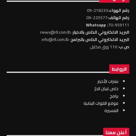
رقم الهواء
:218233-09
رقم الهاتف
:225577-09
: Whatsapp
70-959111
البريد الالكتروني الخاص بالاخبار
: news@rll.com.lb
البريد الالكتروني الخاص بالبرامج
: info@rll.com.lb
ص.ب
: 110 زوق مكايل
الروابط
نشرات الأخبار
خاص لبنان الحرّ
برامج
موقع القوات البنانية
المسيرة
أعلن معنا