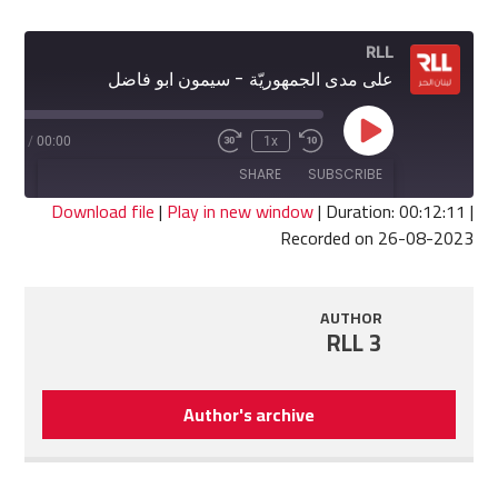
RLL
على مدى الجمهوريّة - سيمون ابو فاضل
Play
2:11
/
00:00
1x
Fast
Rewind
Episode
Forward
10
SHARE
SUBSCRIBE
30
Seconds
seconds
Download file
|
Play in new window
|
Duration: 00:12:11
|
Recorded on 26-08-2023
SHARE
RSS FEED
LINK
AUTHOR
RLL 3
EMBED
Author's archive