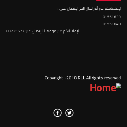
لإعلاناتكم عبر أثير لبنان الحرّ الإتصال على :
01561639
01561640
لإعلاناتكم عبر موقعنا الإتصال عبر: 09225577
Copyright -2018 RLL All rights reserved