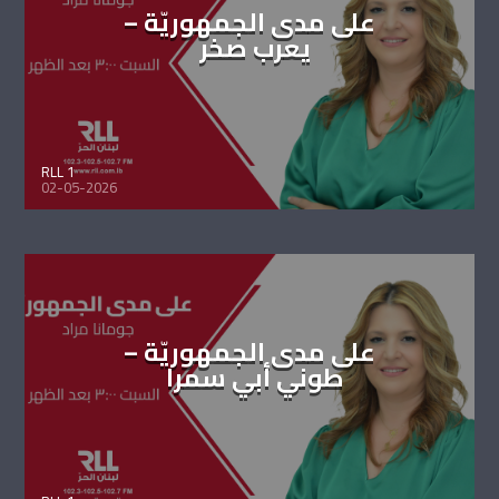
على مدى الجمهوريّة –
يعرب صخر
RLL 1
02-05-2026
على مدى الجمهوريّة –
طوني أبي سمرا