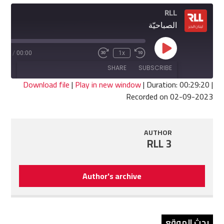
RLL
الصباحيّة
Play
9:20
/
00:00
1x
Fast
Rewind
Episode
Forward
10
SHARE
SUBSCRIBE
30
Seconds
seconds
Download file
|
Play in new window
|
Duration: 00:29:20
|
Recorded on 02-09-2023
SHARE
RSS FEED
LINK
AUTHOR
RLL 3
EMBED
Author's archive
بحث الموقع