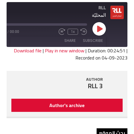
RLL
المحليّة
Play
4:51
/
00:00
1x
Fast
Rewind
Episode
Forward
10
SHARE
SUBSCRIBE
30
Seconds
seconds
Download file
|
Play in new window
|
Duration: 00:24:51
|
Recorded on 04-09-2023
SHARE
RSS FEED
LINK
AUTHOR
RLL 3
EMBED
Author's archive
بحث الموقع