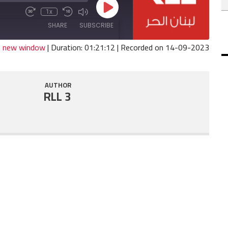
Play
1x
Fast
Mute/Unmute
Rewind
Episode
Forward
Episode
10
SHARE
SUBSCRIBE
30
Seconds
seconds
in new window
|
Duration: 01:21:12
|
Recorded on 14-09-2023
SHARE
RSS FEED
AUTHOR
LINK
RLL 3
EMBED