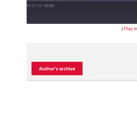
01:21:12
/
00:00
|
Play 
Author's archive