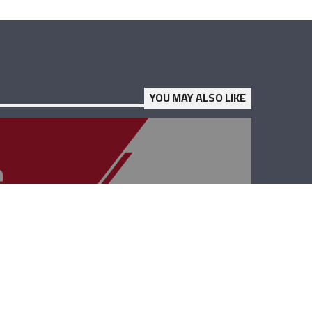
YOU MAY ALSO LIKE
حوار بيروت –
افديس كيدانيان،
بيار أشقر، فادي
الحسن ويولا نجيم