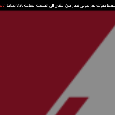
عنا صوتك مع طوني نصار: من الاثنين الى الجمعة الساعة 8.20 صباحا
تاب