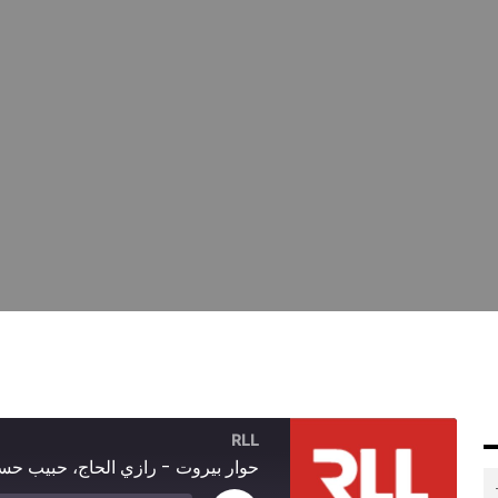
RLL
حوار بيروت - رازي الحاج، حبيب حس