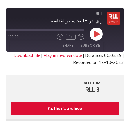
RLL
رأي حر - النجاسة والقداسة
Play
3:29
/
00:00
1x
Fast
Rewind
Episode
Forward
10
SHARE
SUBSCRIBE
30
Seconds
seconds
Download file
|
Play in new window
|
Duration: 00:03:29
|
Recorded on 12-10-2023
SHARE
RSS FEED
LINK
AUTHOR
RLL 3
EMBED
Author's archive