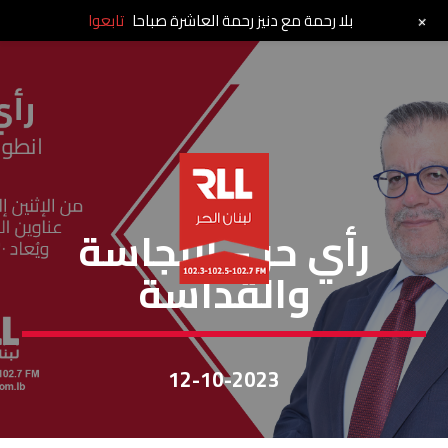
+
بلا رحمة مع دنيز رحمة العاشرة صباحا
تابعوا
رأي حر
رأي حر – النجاسة
والقداسة
12-10-2023