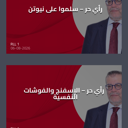
رأي حر – سلموا على نيوتن
RLL 1
06-08-2026
رأي حر – الإسفنج والفوشات
النفسية