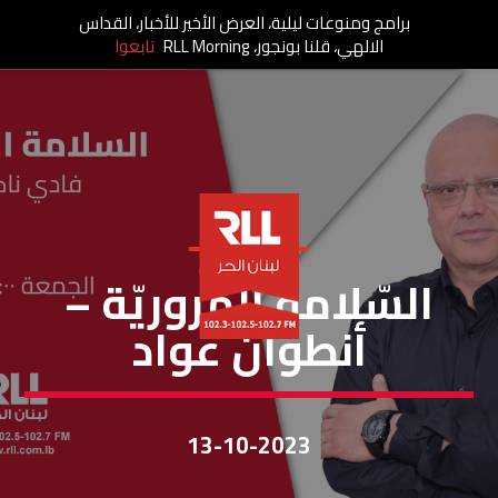
برامج ومنوعات ليلية، العرض الأخير للأخبار، القداس
الالهي، قلنا بونجور، RLL Morning
تابعوا
السلامة مرورية
السّلامة المروريّة –
أنطوان عواد
13-10-2023