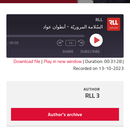
RLL
السّلامة المروريّة - أنطوان عواد
Play
7:28
/
00:00
1x
Fast
Rewind
Episode
Forward
10
SHARE
SUBSCRIBE
30
Seconds
seconds
Download file
|
Play in new window
|
Duration: 00:37:28
|
Recorded on 13-10-2023
SHARE
RSS FEED
LINK
AUTHOR
RLL 3
EMBED
Author's archive