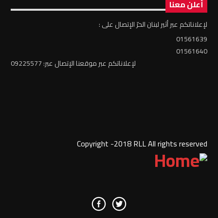
أعلن معنا
لإعلاناتكم عبر أثير لبنان الحرّ الإتصال على :
01561639
01561640
لإعلاناتكم عبر موقعنا الإتصال عبر: 09225577
Copyright -2018 RLL All rights reserved