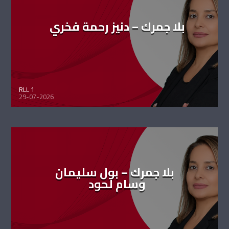
بلا جمرك – دنيز رحمة فخري
RLL 1
29-07-2026
بلا جمرك – بول سليمان
وسام لحود