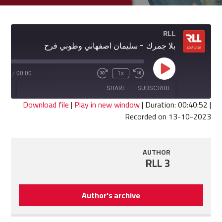
RLL
بلا جمرك - سليمان اصفهاني وطوني فرح
Play
0:52
/
00:00
1x
Fast
Rewind
Episode
Forward
10
SHARE
SUBSCRIBE
30
Seconds
seconds
Download file
|
Play in new window
|
Duration: 00:40:52
|
Recorded on 13-10-2023
SHARE
RSS FEED
LINK
AUTHOR
RLL 3
EMBED
Author's archive