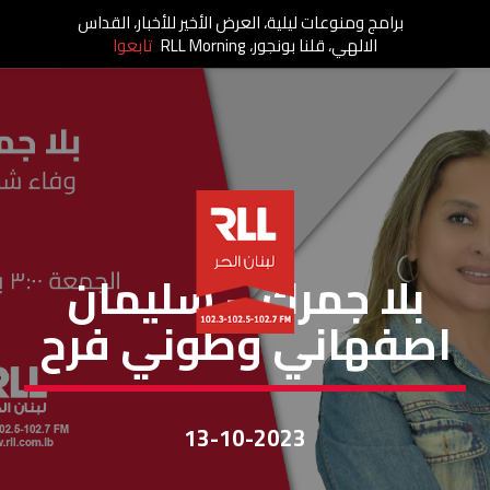
برامج ومنوعات ليلية، العرض الأخير للأخبار، القداس
الالهي، قلنا بونجور، RLL Morning
تابعوا
بلا جمرك
بلا جمرك – سليمان
اصفهاني وطوني فرح
13-10-2023