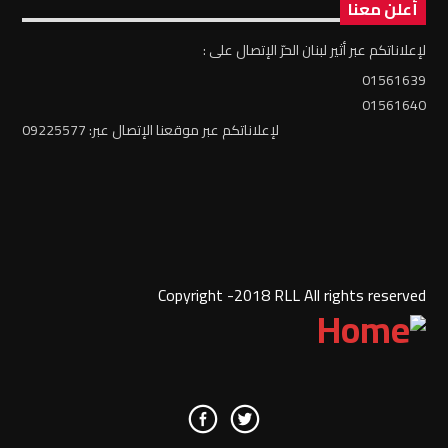
أعلن معنا
لإعلاناتكم عبر أثير لبنان الحرّ الإتصال على :
01561639
01561640
لإعلاناتكم عبر موقعنا الإتصال عبر: 09225577
Copyright -2018 RLL All rights reserved