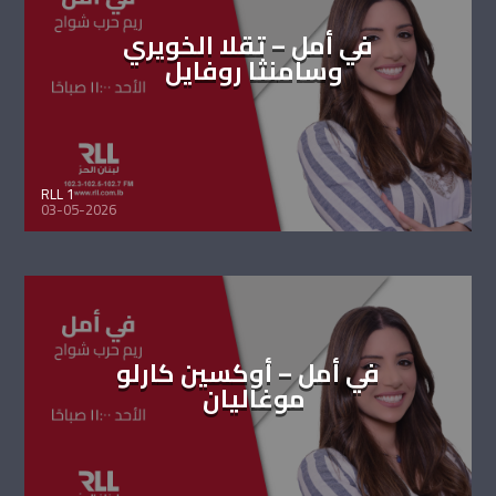
في أمل – تقلا الخويري
وسامنثا روفايل
RLL 1
03-05-2026
في أمل – أوكسين كارلو
موغاليان