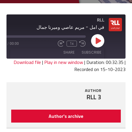
RLL
في امل - مريم عاصي وميرنا جمال
Play
2:35
/
00:00
1x
Fast
Rewind
Episode
Forward
10
SHARE
SUBSCRIBE
30
Seconds
seconds
Download file
|
Play in new window
|
Duration: 00:32:35
|
Recorded on 15-10-2023
SHARE
RSS FEED
LINK
AUTHOR
RLL 3
EMBED
Author's archive