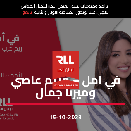
برامج ومنوعات ليلية، العرض الأخير للأخبار، القداس
الالهي، قلنا بونجور، الصباحية الاولى والثانية
تابعوا
في أمل
في امل – مريم عاصي
وميرنا جمال
15-10-2023