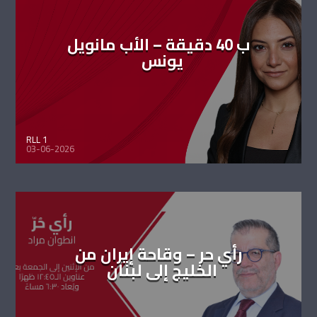
ب 40 دقيقة – الأب مانويل
يونس
RLL 1
03-06-2026
رأي حر – وقاحة إيران من
الخليج إلى لبنان