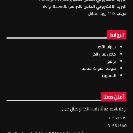
البريد الالكتروني الخاص بالبرامج
: info@rll.com.lb
ص.ب
: 110 زوق مكايل
الروابط
نشرات الأخبار
خاص لبنان الحرّ
برامج
موقع القوات البنانية
المسيرة
أعلن معنا
لإعلاناتكم عبر أثير لبنان الحرّ الإتصال على :
01561639
01561640
لإعلاناتكم عبر موقعنا الإتصال عبر: 09225577