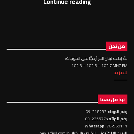
Continue reading
من نحن
بثّ إذاعة لبنان الحر أرضيًّا على الموجات:
102.3 – 102.5 – 102.7 MHZ FM
للمزيد
تواصل معنا
رقم الهواء
:218233-09
رقم الهاتف
:225577-09
: Whatsapp
70-959111
البريد الالكتروني الخاص بالاخبار
: news@rll.com.lb