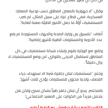
وقال: “لا جهوزية بالمعنى المطلق حسب نوعية المعارك
العسكرية، ففي قطاع غزة على سبيل المثال، تم ضرب
المستشفيات أوّلاً ما جعل الأمور الطبيّة صعبة للغاية”.
أضاف: “بتنسيق بين وزارة الصحة والجهات المستوردة تم رفع
عدد الأدوية والمستلزمات الطبية لأشهر إضافية”.
وتابع: مع الوزارة نقوم بإنشاء شبكة مستشفيات في كل
المناطق لاستقبال الجرحى بالتوازي، لان وضع المستشفيات لا
يزال دقيقاً”.
وختم: “مستشفيات لبنان جاهزة شرط الا تستهدف جراء
القصف، ولدينا مخزون للمستلزمات يؤدي لثلاث أشهر”.
بالمختصر، يبدو أن لبنان جاهز طبياً بشكل نسبيّ ولكن هل
يتحمل مزيداً من الكوارث على الصعيد الاجتماعي!
التقرير للزمير
ريشار حرفوش
عبر الرابط أعلاه