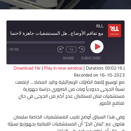
RLL
مع تفاقم الأوضاع... هل المستشفيات جاهزة لاحتمال الحرب؟
Play
2:16
/
00:00
1x
Fast
Rewind
Episode
Forward
10
SHARE
SUBSCRIBE
30
Seconds
seconds
Download file
|
Play in new window
|
Duration: 00:02:16
|
Recorded on 16-10-2023
SHARE
مع توسيعِ رُقعة الضَرَبَات الإسرائيلية والرد المضاد… ارتفعت
RSS FEED
نسبةُ الجرحى حدودياً وبات من الضروري دراسة جهوزية
LINK
مستشفيات لبنان لاستقبال عددٍ أكبر من الجرحى في حالِ
تفاقمِ الأمور.
EMBED
وفي هذا السياق أوضح نقيب المستشفيات الخاصة سليمان
هارون عبر “لبنانَ الحرّ” أن المستشفيات اللبنانية بجهوزيةٍ نسبيّة
في حال أي تطور عسكري في الداخل.