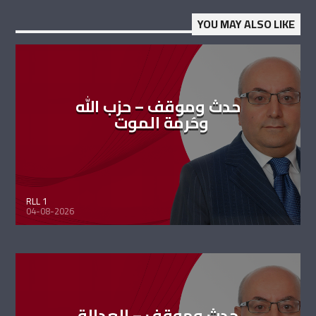
YOU MAY ALSO LIKE
حدث وموقف – حزب الله
وحُرمة الموت
RLL 1
04-08-2026
حدث وموقف – العدالة