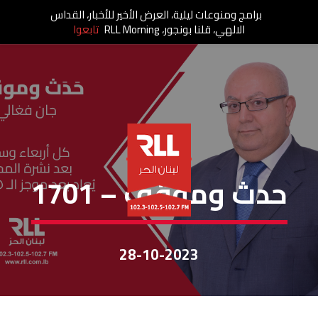
برامج ومنوعات ليلية، العرض الأخير للأخبار، القداس
الالهي، قلنا بونجور، RLL Morning
تابعوا
حَدَثٌ ومَوقِف
حدث وموقَف – 1701
28-10-2023