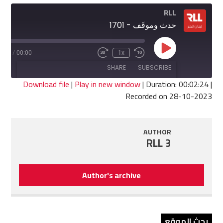
RLL
حدث وموقَف - 1701
Play
2:24
/
00:00
1x
Fast
Rewind
Episode
Forward
10
SHARE
SUBSCRIBE
30
Seconds
seconds
Download file
|
Play in new window
|
Duration: 00:02:24
|
Recorded on 28-10-2023
SHARE
RSS FEED
LINK
AUTHOR
RLL 3
EMBED
Author's archive
بحث الموقع