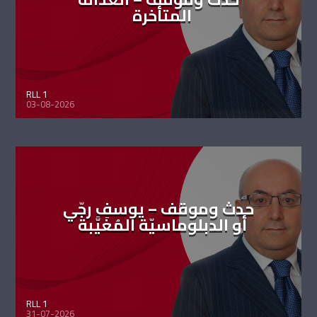
المتأخرة
RLL 1
03-08-2026
حدث وموقف – يوسف رجّي
أو الدبلوماسيّة المُغَيَّبة
RLL 1
31-07-2026