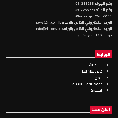
رقم الهواء
:218233-09
رقم الهاتف
:225577-09
: Whatsapp
70-959111
البريد الالكتروني الخاص بالاخبار
: news@rll.com.lb
البريد الالكتروني الخاص بالبرامج
: info@rll.com.lb
ص.ب
: 110 زوق مكايل
الروابط
نشرات الأخبار
خاص لبنان الحرّ
برامج
موقع القوات البنانية
المسيرة
أعلن معنا