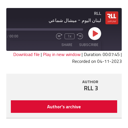
RLL
لبنان اليوم - ميشال شماعي
Play
7:45
/
00:00
1x
Fast
Rewind
Episode
Forward
10
SHARE
SUBSCRIBE
30
Seconds
seconds
Download file
|
Play in new window
|
Duration: 00:07:45
|
Recorded on 04-11-2023
SHARE
RSS FEED
LINK
AUTHOR
RLL 3
EMBED
Author's archive