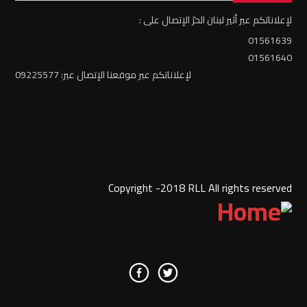
لإعلاناتكم عبر أثير لبنان الحرّ الإتصال على :
01561639
01561640
لإعلاناتكم عبر موقعنا الإتصال عبر: 09225577
Copyright -2018 RLL All rights reserved