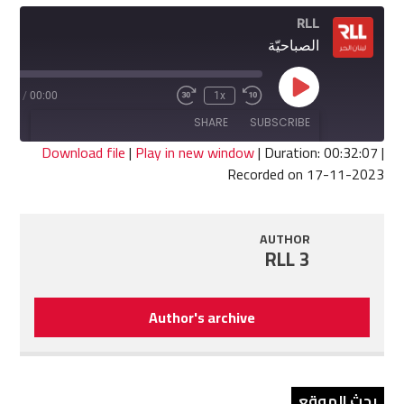
RLL
الصباحيّة
Play
2:07
/
00:00
1x
Fast
Rewind
Episode
Forward
10
SHARE
SUBSCRIBE
30
Seconds
seconds
Download file
|
Play in new window
|
Duration: 00:32:07
|
Recorded on 17-11-2023
SHARE
RSS FEED
LINK
AUTHOR
RLL 3
EMBED
Author's archive
بحث الموقع