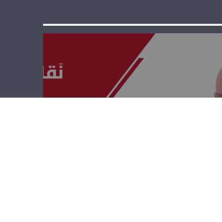
نقابات ومصالح –
انديرا الزهيري