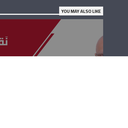
YOU MAY ALSO LIKE
نقابات ومصالح –
جورج ابو موسى
وجورج كتانه