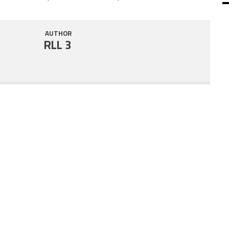
SHARE
RSS FEED
AUTHOR
LINK
RLL 3
EMBED