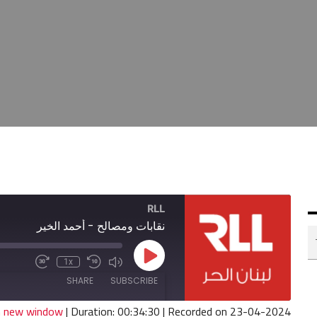
RLL
نقابات ومصالح - أحمد الخير
Play
1x
Fast
Mute/Unmute
Rewind
Episode
Forward
Episode
10
SHARE
SUBSCRIBE
30
Seconds
seconds
in new window
|
Duration: 00:34:30
|
Recorded on 23-04-2024