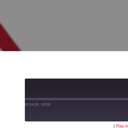
00:34:30
/
00:00
|
Play 