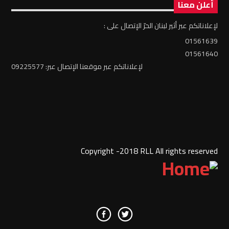
أعلن معنا
لإعلاناتكم عبر أثير لبنان الحرّ الإتصال على :
01561639
01561640
لإعلاناتكم عبر موقعنا الإتصال عبر: 09225577
Copyright -2018 RLL All rights reserved