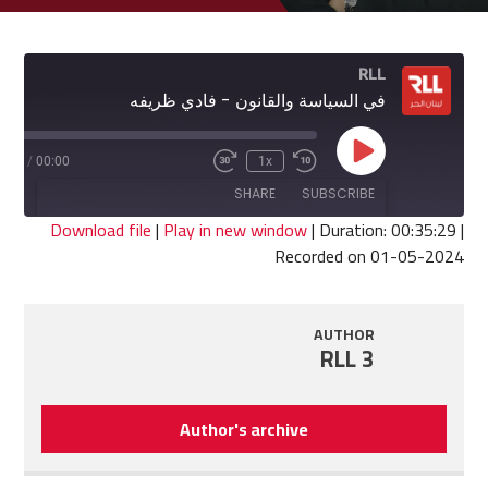
RLL
في السياسة والقانون - فادي ظريفه
Play
5:29
/
00:00
1x
Fast
Rewind
Episode
Forward
10
SHARE
SUBSCRIBE
30
Seconds
seconds
Download file
|
Play in new window
|
Duration: 00:35:29
|
Recorded on 01-05-2024
SHARE
RSS FEED
LINK
AUTHOR
RLL 3
EMBED
Author's archive