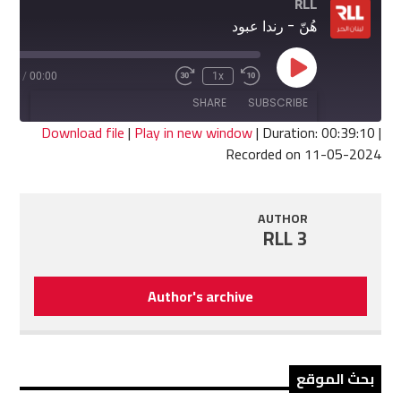
RLL
هُنّ - رندا عبود
Play
9:10
/
00:00
1x
Fast
Rewind
Episode
Forward
10
SHARE
SUBSCRIBE
30
Seconds
seconds
Download file
|
Play in new window
|
Duration: 00:39:10
|
Recorded on 11-05-2024
SHARE
RSS FEED
LINK
AUTHOR
RLL 3
EMBED
Author's archive
بحث الموقع