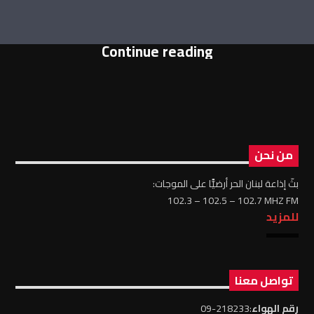
Continue reading
من نحن
بثّ إذاعة لبنان الحر أرضيًّا على الموجات:
102.3 – 102.5 – 102.7 MHZ FM
للمزيد
تواصل معنا
رقم الهواء
:218233-09