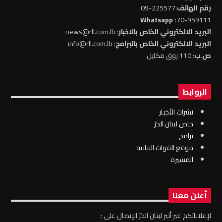
رقم الهاتف
:225577-09
: Whatsapp
70-959111
البريد الالكتروني الخاص بالاخبار
: news@rll.com.lb
البريد الالكتروني الخاص بالبرامج
: info@rll.com.lb
ص.ب
: 110 زوق مكايل
الروابط
نشرات الأخبار
خاص لبنان الحرّ
برامج
موقع القوات البنانية
المسيرة
أعلن معنا
لإعلاناتكم عبر أثير لبنان الحرّ الإتصال على :