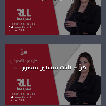
RLL 1
25-04-2026
هُنّ – الأخت ميشلين منصور
RLL 1
04-04-2026