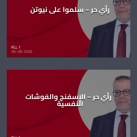
رأي حر – سلموا على نيوتن
RLL 1
06-08-2026
رأي حر – الإسفنج والفوشات
النفسية