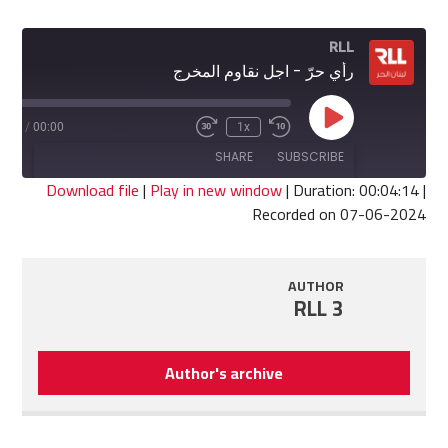
RLL
رأي حرّ - اجل نقاوم المخرج
Play
4:14
/
00:00
1x
Fast
Rewind
Episode
Forward
10
SHARE
SUBSCRIBE
30
Seconds
seconds
Download file
|
Play in new window
|
Duration: 00:04:14
|
Recorded on 07-06-2024
SHARE
RSS FEED
LINK
AUTHOR
RLL 3
EMBED
Author's archive