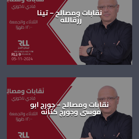
نقابات ومصالح – تينا
رزقالله
RLL 3
05-11-2024
نقابات ومصالح – جورج ابو
موسى وجورج كتانه