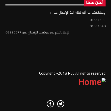
أعلن معنا
لإعلاناتكم عبر أثير لبنان الحرّ الإتصال على :
01561639
01561640
لإعلاناتكم عبر موقعنا الإتصال عبر: 09225577
Copyright -2018 RLL All rights reserved