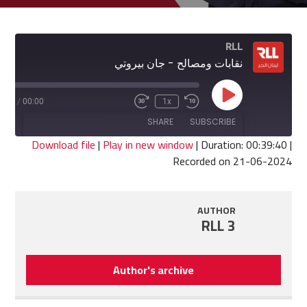
RLL
نقابات ومصالح - جان بيروتي
Play
9:40
/
00:00
1x
Fast
Rewind
Episode
Forward
10
SHARE
SUBSCRIBE
30
Seconds
seconds
Download file
|
Play in new window
|
Duration: 00:39:40
|
Recorded on 21-06-2024
SHARE
RSS FEED
LINK
AUTHOR
RLL 3
EMBED
Author's archive