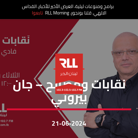
برامج ومنوعات ليلية، العرض الأخير للأخبار، القداس
الالهي، قلنا بونجور، RLL Morning
تابعوا
نقابات ومصالح
نقابات ومصالح – جان
بيروتي
21-06-2024