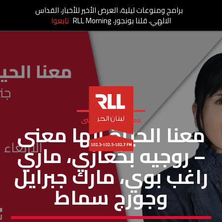
برامج ومنوعات ليلية، العرض الأخير للأخبار، القداس
الالهي، قلنا بونجور، RLL Morning
تابعوا
معنا الحياة الها معنى
معنا الحياة إلها معنى
– روجيه بخعازي، ماري
راغب بوي، مارك جبرايل
وجورج سماط