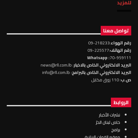
للمزيد
تواصل معنا
رقم الهواء
:218233-09
رقم الهاتف
:225577-09
: Whatsapp
70-959111
البريد الالكتروني الخاص بالاخبار
: news@rll.com.lb
البريد الالكتروني الخاص بالبرامج
: info@rll.com.lb
ص.ب
: 110 زوق مكايل
الروابط
نشرات الأخبار
خاص لبنان الحرّ
برامج
موقع القوات البنانية