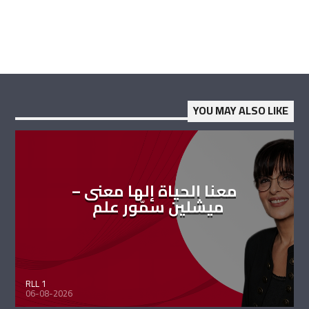
YOU MAY ALSO LIKE
معنا الحياة إلها معنى –
ميشلين سمّور علم
RLL 1
06-08-2026