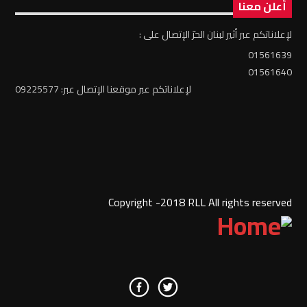
أعلن معنا
لإعلاناتكم عبر أثير لبنان الحرّ الإتصال على :
01561639
01561640
لإعلاناتكم عبر موقعنا الإتصال عبر: 09225577
Copyright -2018 RLL All rights reserved