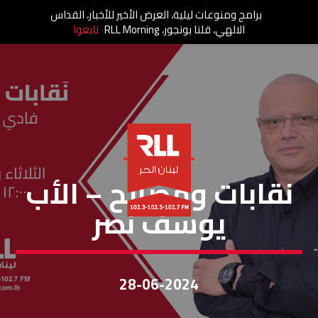
برامج ومنوعات ليلية، العرض الأخير للأخبار، القداس
الالهي، قلنا بونجور، RLL Morning
تابعوا
نقابات ومصالح
نقابات ومصالح – الأب
يوسف نصر
28-06-2024