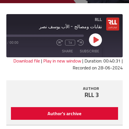
RLL
نقابات ومصالح - الأب يوسف نصر
Play
0:31
/
00:00
1x
Fast
Rewind
Episode
Forward
10
SHARE
SUBSCRIBE
30
Seconds
seconds
Download file
|
Play in new window
|
Duration: 00:40:31
|
Recorded on 28-06-2024
SHARE
RSS FEED
LINK
AUTHOR
RLL 3
EMBED
Author's archive