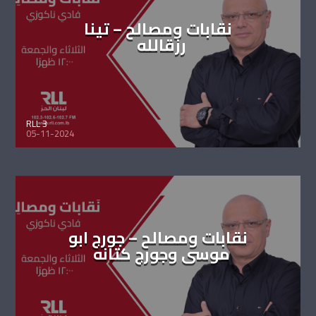
نقابات ومصالح – تينا
رزقالله
RLL 3
05-11-2024
نقابات ومصالح – جورج ابو
موسى وجورج كتانه