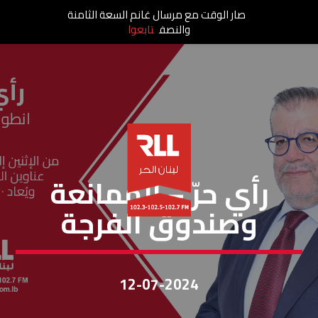
صار الوقت مع مرسال غانم السعة الثامنة
والنصف
تابعوا
رأي حر
رأي حرّ – الممانعة
وصندوق الفرجة
12-07-2024