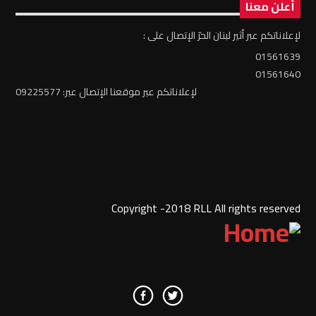
أعلن معنا
لإعلاناتكم عبر أثير لبنان الحرّ الإتصال على :
01561639
01561640
لإعلاناتكم عبر موقعنا الإتصال عبر: 09225577
Copyright -2018 RLL All rights reserved