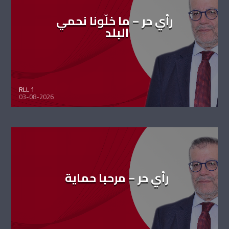
رأي حر – ما خلّونا نحمي
البلد
RLL 1
03-08-2026
رأي حر – مرحبا حماية