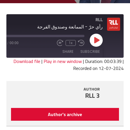
RLL
رأي حرّ - الممانعة وصندوق الفرجة
Play
3:39
/
00:00
1x
Fast
Rewind
Episode
Forward
10
SHARE
SUBSCRIBE
30
Seconds
seconds
Download file
|
Play in new window
|
Duration: 00:03:39
|
Recorded on 12-07-2024
SHARE
RSS FEED
LINK
AUTHOR
RLL 3
EMBED
Author's archive