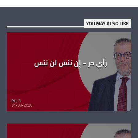
YOU MAY ALSO LIKE
رأي حر – إن ننسَ لن ننس
RLL 1
04-08-2026