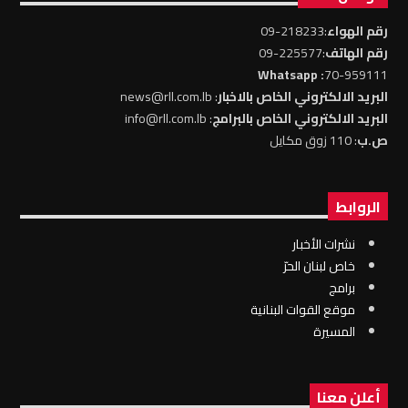
رقم الهواء
:218233-09
رقم الهاتف
:225577-09
: Whatsapp
70-959111
البريد الالكتروني الخاص بالاخبار
: news@rll.com.lb
البريد الالكتروني الخاص بالبرامج
: info@rll.com.lb
ص.ب
: 110 زوق مكايل
الروابط
نشرات الأخبار
خاص لبنان الحرّ
برامج
موقع القوات البنانية
المسيرة
أعلن معنا