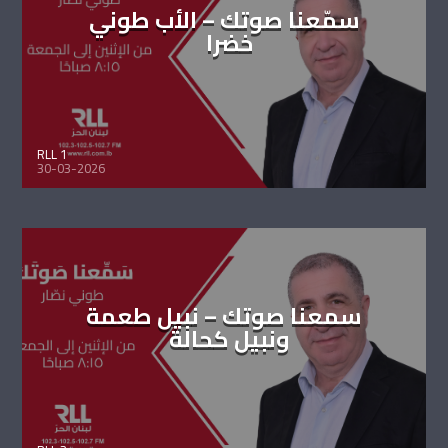
سمّعنا صوتك – الأب طوني
خضرا
RLL 1
30-03-2026
سمعنا صوتك – نبيل طعمة
ونبيل كحالة