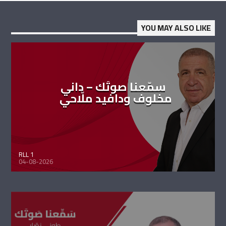
YOU MAY ALSO LIKE
سمّعنا صوتَك – داني
مخلوف ودافيد ملّاحي
RLL 1
04-08-2026