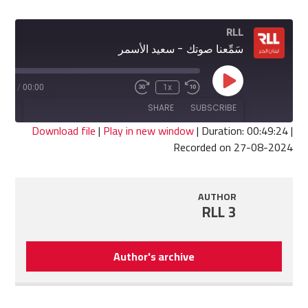
RLL
سَمِّعنا صوتك - سعيد الأسمر
Play
9:24
/
00:00
1x
Fast
Rewind
Episode
Forward
10
SHARE
SUBSCRIBE
30
Seconds
seconds
Download file
|
Play in new window
|
Duration: 00:49:24
|
Recorded on 27-08-2024
SHARE
RSS FEED
LINK
AUTHOR
RLL 3
EMBED
Author's archive