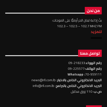
من نحن
بثّ إذاعة لبنان الحر أرضيًّا على الموجات:
102.3 – 102.5 – 102.7 MHZ FM
للمزيد
تواصل معنا
رقم الهواء
:218233-09
رقم الهاتف
:225577-09
: Whatsapp
70-959111
البريد الالكتروني الخاص بالاخبار
: news@rll.com.lb
البريد الالكتروني الخاص بالبرامج
: info@rll.com.lb
ص.ب
: 110 زوق مكايل